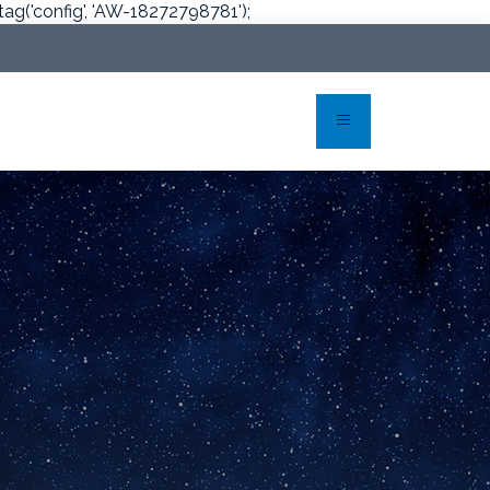
tag('config', 'AW-18272798781');