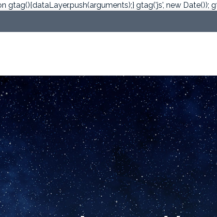
on gtag(){dataLayer.push(arguments);} gtag('js', new Date()); g
Découvrir
Activités
News
Réserver