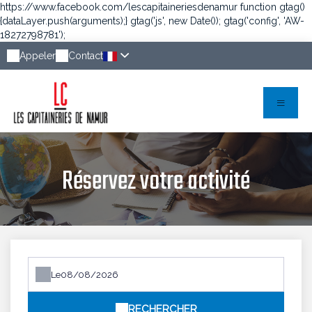
https://www.facebook.com/lescapitaineriesdenamur
function gtag()
{dataLayer.push(arguments);} gtag('js', new Date()); gtag('config', 'AW-
18272798781');
Appeler
Contact
Réservez votre activité
Le
RECHERCHER